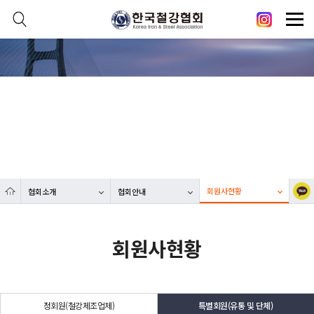
본문 바로가기
메인메뉴 바로가기
닫기
열기
협회소개
열기
대한민국 철강산업 발전에 한국철강협회가 함께합니다.
열기
열기
회원사현황
협회소개
협회안내
열기
회원사현황
정회원(철강제조업체)
특별회원(유통 및 단체)