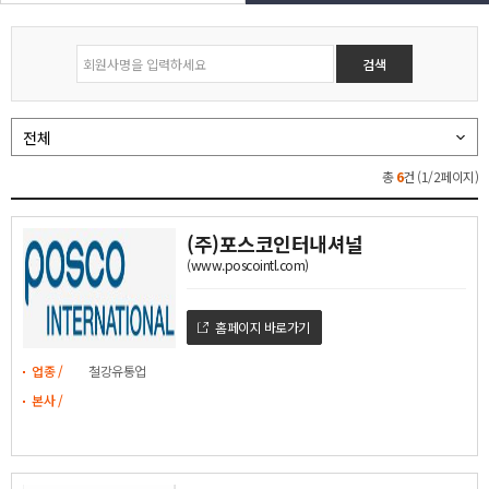
전체
총
6
건 (1/2페이지)
(주)포스코인터내셔널
(www.poscointl.com)
홈페이지 바로가기
업종 /
철강유통업
본사 /