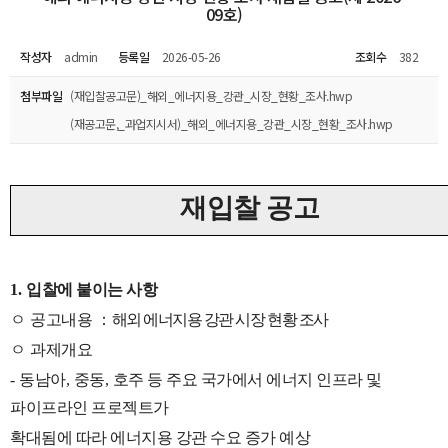
09호)
작성자
admin
등록일
2026-05-26
조회수
382
첨부파일
(재입찰공고문)_해외_에너지용_강관_시장_현황_조사.hwp
(재공고문,_과업지시서)_해외_에너지용_강관_시장_현황_조사.hwp
재입찰 공고
1.
입찰에 붙이는 사항
ㅇ
공고내용
：
해외 에너지용 강관 시장 현황 조사
ㅇ
과제개요
-
동남아
,
중동
,
호주 등 주요 국가에서 에너지 인프라 및
파이프라인 프로젝트가
확대됨에 따라 에너지용 강관 수요 증가 예상