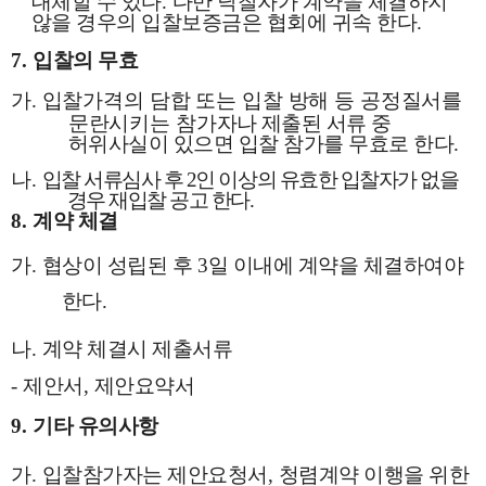
대체할 수 있다
.
다만 낙찰자가 계약을 체결하지
않을 경우의 입찰보증금은 협회에 귀속 한다
.
7.
입찰의 무효
가
.
입찰가격의 담합 또는 입찰 방해 등 공정질서를
문란시키는 참가자나
제출된 서류 중
허위사실이 있으면 입찰 참가를 무효로 한다
.
나
.
입찰 서류심사 후
2
인 이상의 유효한 입찰자가 없을
경우 재입찰 공고 한다
.
8.
계약 체결
가
.
협상이 성립된 후
3
일 이내에 계약을 체결하여야
한다
.
나
.
계약 체결시 제출서류
-
제안서
,
제안요약서
9.
기타 유의사항
가
.
입찰참가자는 제안요청서
,
청렴계약 이행을 위한