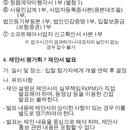
⑤
청렴계약이행각서
1
부
(
별첨
5)
⑥
사용인감계
1
부
,
사업자등록증사본
(
원본대조필
)
1
부
,
법인등기부등본
1
부
,
법인인감증명
1
부
,
입찰보증금
(
보험증권
) 1
부
⑦
소프트웨어사업자 신고확인서 사본
1
부
※
접수시간이 경과하거나 대표자의 날인이 없는
경우 접수 불가
4.
제안서 평가회
?
제안서 발표
가
.
일시 및 장소
:
입찰 참가자에게 개별 연락 후 결정
나
.
유의사항
-
제안 설명은 제안사의 실무책임자
(PM)
가 직접
발표해야 하며
,
동영상 등을 이용한 간접
발표는 불허한다
.
-
발표 내용에 제안서와 상이한 사항이 있는 경우 이를
별도로 명기하여야 한다
.
-
발표는 제안 내용을 중심으로 해야 하며
,
제안사
홍보 관련 내용은 포함할 수 없다