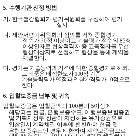
5.
수행기관 선정 방법
가
.
한국철강협회가 평가위원회를 구성하여 평가
실시
나
.
제안서평가위원회의 심의를 거쳐 종합평가
점수가
70
점 이상이고 기술평가 점수의
85%
이상인자로 협상적격자 중 고득점자를 우선
협상대상자로 선정하고 협상을 통해 계약을
체결한다
.
다
.
평가는 기술능력과 가격에 대한 종합평가로 하되
,
그 비중은 배점한도가
100
점 기준
기술능력평가
90
점과 입찰가격평가
10
점으로
한다
.
6.
입찰보증금 납부 및 귀속
입찰보증금은 입찰금액의
100
분의
5
이상에
해당되는 현금
,
은행보증수표
,
이행보증보험증권
및 기획재정부 장관이 지정하는 유가증권으로
입찰일시
계약체결 이후에 반환하여 현금 및
은행보증수표인 경우에 한하여
계약보증금으로