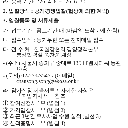
라
.
용역 기간
: ‘26. 4. 6. ~ ’26. 6. 30.
2.
입찰방식
:
공개경쟁입찰
(
협상에 의한 계약
)
3.
입찰등록 및 서류제출
가
.
접수기간
:
공고기간 내
(
마감일 도착분에 한함
)
나
.
접수방식
:
등기우편 또는 전자메일 접수
다
.
접 수 처
:
한국철강협회 경영정책본부
통상협력실 송찬송 계장
- (
주소
)
서울시 송파구 중대로
135 IT
벤처타워 동관
15
층
- (
문의
) 02-559-3545 / (
이메일
)
chansong.song@ekosa.or.kr
라
.
참가신청 제출서류
*
자세한 사항은
「
과업지시서
」
참조
①
참여신청서
1
부
(
별첨
1)
②
가격입찰서
1
부
(
별첨
2)
③
최근
3
년간 유사사업 수행 실적
(
별첨
3)
④
실적증명서
1
부
(
별첨
4)