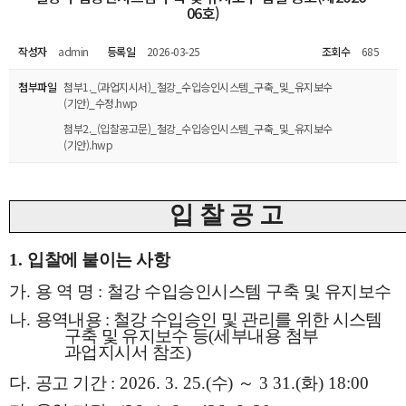
06호)
작성자
admin
등록일
2026-03-25
조회수
685
첨부파일
첨부1._(과업지시서)_철강_수입승인시스템_구축_및_유지보수
(기안)_수정.hwp
첨부2._(입찰공고문)_철강_수입승인시스템_구축_및_유지보수
(기안).hwp
입 찰 공 고
1.
입찰에 붙이는 사항
가
.
용 역 명
:
철강 수입승인시스템 구축 및 유지보수
나
.
용역내용
:
철강 수입승인 및 관리를 위한 시스템
구축 및 유지보수 등
(
세부내용 첨부
과업지시서 참조
)
다
.
공고 기간
: 2026. 3. 25.(
수
)
～
3 31.(
화
) 18:00