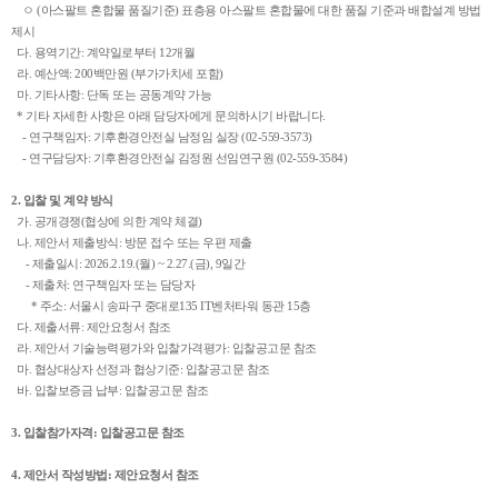
ㅇ (아스팔트 혼합물 품질기준) 표층용 아스팔트 혼합물에 대한 품질 기준과 배합설계 방법
제시
다. 용역기간: 계약일로부터 12개월
라. 예산액: 200백만원 (부가가치세 포함)
마. 기타사항: 단독 또는 공동계약 가능
* 기타 자세한 사항은 아래 담당자에게 문의하시기 바랍니다.
- 연구책임자: 기후환경안전실 남정임 실장 (02-559-3573)
- 연구담당자: 기후환경안전실 김정원 선임연구원 (02-559-3584)
2. 입찰 및 계약 방식
가. 공개경쟁(협상에 의한 계약 체결)
나. 제안서 제출방식: 방문 접수 또는 우편 제출
- 제출일시: 2026.2.19.(월) ~ 2.27.(금), 9일간
- 제출처: 연구책임자 또는 담당자
* 주소: 서울시 송파구 중대로135 IT벤처타워 동관 15층
다. 제출서류: 제안요청서 참조
라. 제안서 기술능력평가와 입찰가격평가: 입찰공고문 참조
마. 협상대상자 선정과 협상기준: 입찰공고문 참조
바. 입찰보증금 납부: 입찰공고문 참조
3. 입찰참가자격: 입찰공고문 참조
4. 제안서 작성방법: 제안요청서 참조