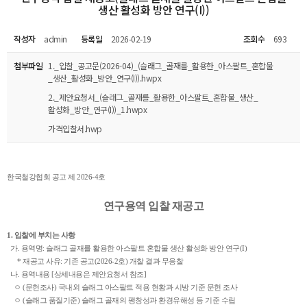
생산 활성화 방안 연구(I))
작성자
admin
등록일
2026-02-19
조회수
693
첨부파일
1._입찰_공고문(2026-04)_(슬래그_골재를_활용한_아스팔트_혼합물
_생산_활성화_방안_연구(I)).hwpx
2._제안요청서_(슬래그_골재를_활용한_아스팔트_혼합물_생산_
활성화_방안_연구(I))_1.hwpx
가격입찰서.hwp
한국철강협회 공고 제 2026-4호
연구용역 입찰 재공고
1. 입찰에 부치는 사항
가. 용역명: 슬래그 골재를 활용한 아스팔트 혼합물 생산 활성화 방안 연구(I)
* 재공고 사유: 기존 공고(2026-2호) 개찰 결과 무응찰
나. 용역내용 [상세내용은 제안요청서 참조]
ㅇ (문헌조사) 국내외 슬래그 아스팔트 적용 현황과 시방 기준 문헌 조사
ㅇ (슬래그 품질기준) 슬래그 골재의 팽창성과 환경유해성 등 기준 수립