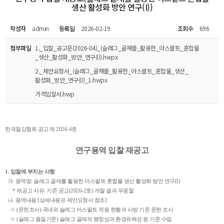
생산 활성화 방안 연구(I))
작성자
admin
등록일
2026-02-19
조회수
696
첨부파일
1._입찰_공고문(2026-04)_(슬래그_골재를_활용한_아스팔트_혼합물
_생산_활성화_방안_연구(I)).hwpx
2._제안요청서_(슬래그_골재를_활용한_아스팔트_혼합물_생산_
활성화_방안_연구(I))_1.hwpx
가격입찰서.hwp
한국철강협회 공고 제 2026-4호
연구용역 입찰 재공고
1. 입찰에 부치는 사항
가. 용역명: 슬래그 골재를 활용한 아스팔트 혼합물 생산 활성화 방안 연구(I)
* 재공고 사유: 기존 공고(2026-2호) 개찰 결과 무응찰
나. 용역내용 [상세내용은 제안요청서 참조]
ㅇ (문헌조사) 국내외 슬래그 아스팔트 적용 현황과 시방 기준 문헌 조사
ㅇ (슬래그 품질기준) 슬래그 골재의 팽창성과 환경유해성 등 기준 수립