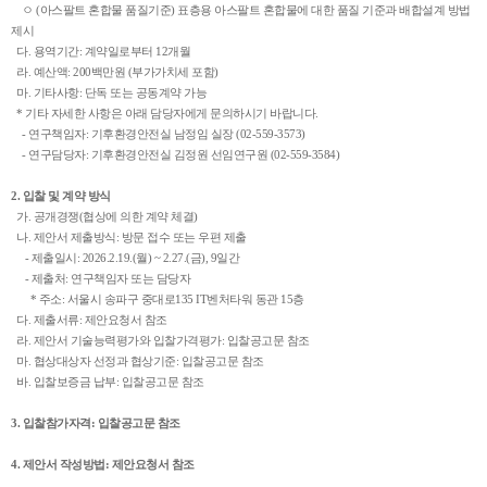
ㅇ (아스팔트 혼합물 품질기준) 표층용 아스팔트 혼합물에 대한 품질 기준과 배합설계 방법
제시
다. 용역기간: 계약일로부터 12개월
라. 예산액: 200백만원 (부가가치세 포함)
마. 기타사항: 단독 또는 공동계약 가능
* 기타 자세한 사항은 아래 담당자에게 문의하시기 바랍니다.
- 연구책임자: 기후환경안전실 남정임 실장 (02-559-3573)
- 연구담당자: 기후환경안전실 김정원 선임연구원 (02-559-3584)
2. 입찰 및 계약 방식
가. 공개경쟁(협상에 의한 계약 체결)
나. 제안서 제출방식: 방문 접수 또는 우편 제출
- 제출일시: 2026.2.19.(월) ~ 2.27.(금), 9일간
- 제출처: 연구책임자 또는 담당자
* 주소: 서울시 송파구 중대로135 IT벤처타워 동관 15층
다. 제출서류: 제안요청서 참조
라. 제안서 기술능력평가와 입찰가격평가: 입찰공고문 참조
마. 협상대상자 선정과 협상기준: 입찰공고문 참조
바. 입찰보증금 납부: 입찰공고문 참조
3. 입찰참가자격: 입찰공고문 참조
4. 제안서 작성방법: 제안요청서 참조