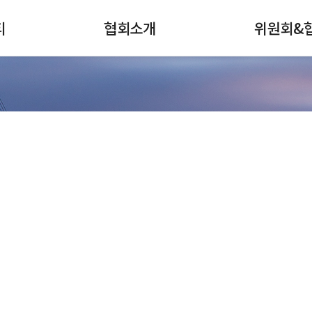
티
협회소개
위원회&
검색
전체메뉴
협회안내
강구조센터
회장인사
스테인리스스틸
연혁
철강홍보위원회
주요사업
나
강관협의회
조직
선재협의회
회원사현황
인적자원개발협
커뮤니티
찾아오시는길
재료산업
가입안내
인적자원개발위
대한민국 철강산업 발전에 한국철강협회가 함께합니다.
철강산업지도
표준개발협력기
철강슬래그위원