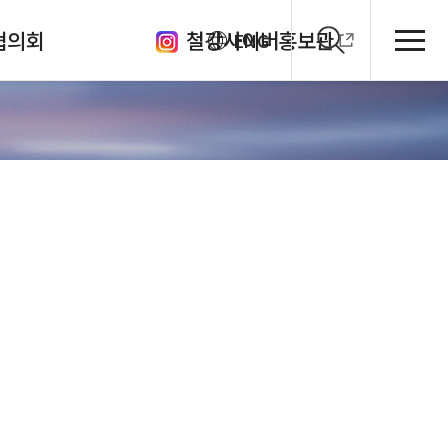
협의회
철강사이버홍보관
ENG
클럽
의체
원회
관
회