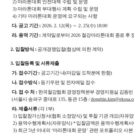
2)
마라톤대회 안전대책 수립 및 운영
3)
마라톤대회 부대행사 계획 수립 및 운영
4)
기타 마라톤대회 운영에 요구되는 사항
다
.
공고 기간
:
2026. 2. 12(
목
)
～
2. 25(
수
) 18:00
라
.
용역 기간
:
계약일로부터
2026
철강마라톤대회 종료 후 정
2.
입찰방식
:
공개경쟁입찰
(
협상에 의한 계약
)
3.
입찰등록 및 서류제출
가
.
접수기간
:
공고기간 내
(
마감일 도착분에 한함
)
나
.
접수방식
:
등기우편 및 전자메일 접수
다
.
접 수 처
:
한국철강협회 경영정책본부 경영지원실 김동빈
(
서울시 송파구 중대로
135,
동관
15
층
/
dongbin.kim@ekosa.or
라
.
제출서류
(
각
1
부
)
1)
입찰참가신청서
(
협회 소정양식
)
및 투찰 기관 개요
(
자유양
2)
용역수행계획서
(
자유양식
)
*
입찰금액은 용역수행계획서에
3)
최근
5
년 이내의
‘
마라톤대회 운영
’
관련 포트폴리오 사본