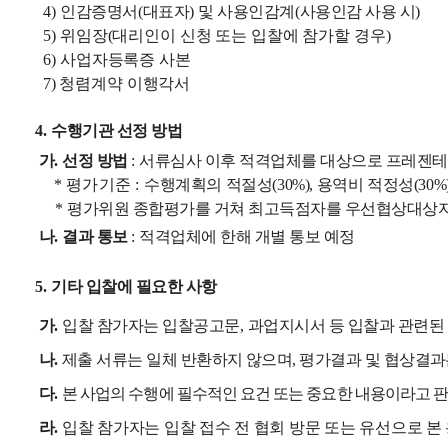
4)
인감증명서
(
대표자
)
및 사용인감계
(
사용인감 사용 시
)
5)
위임장
(
대리인이 신청 또는 입찰에 참가할 경우
)
6)
사업자등록증 사본
7)
청렴계약 이행각서
4.
수행기관 선정 방법
가
.
선정 방법
:
서류심사 이후 적격업체를 대상으로 프레젠테
*
평가기준
:
수행계획의 적절성
(30%),
용역비 적정성
(30%
*
평가위원 종합평가를 거쳐 최고득점자를 우선협상대상
나
.
결과 통보
:
적격업체에 한해 개별 통보 예정
5.
기타 입찰에 필요한 사항
가
.
입찰 참가자는 입찰공고문
,
과업지시서 등 입찰과 관련된
나
.
제출 서류는 일체 반환하지 않으며
,
평가결과 및 협상결과
다
.
본 사업의 수행에 필수적인 요건 또는 중요한 내용이라고 
라
.
입찰 참가자는 입찰 접수 전 협회 방문 또는 유선으로 본 