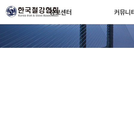
본문 바로가기
메인메뉴 바로가기
정보센터
커뮤니
정보서비스 구독
협회뉴스
안내
회원사소식
보고서(STEEL DNA)
정책안내
SteelData(통계)
교육 및 세미
월간통계월보
입찰 및 채용
철강보
자료실