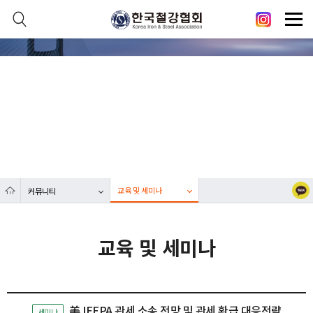
본문 바로가기
메인메뉴 바로가기
닫기
열기
커뮤니티
열기
대한민국 철강산업 발전에 한국철강협회가 함께합니다.
열기
열기
교육 및 세미나
커뮤니티
열기
교육 및 세미나
美 IEEPA 관세 소송 전망 및 관세 환급 대응전략
세미나