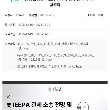
설명회
작성자
admin
등록일
2025-12-18
조회수
808
접수기간
2025-12-16 ~ 2025-12-18
교육기간
2025-12-19 ~ 2025-12-19
첨부파일
美_IEEPA_관세_소송_전망_및_관세_환급_대응전략_설명회
_(1).png
(무역협회)_美_IEEPA_관세_소송_전망_및_관세_환급_대응전략_
설명회(안)_251209_(1).hwp
251216_IEEPA_관세환급_기업안내_자료_fin_(1).hwp