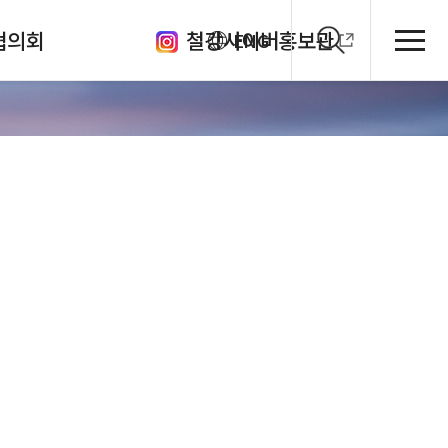
협의회
철강사이버홍보관
ENG
클럽
의체
원회
관
회