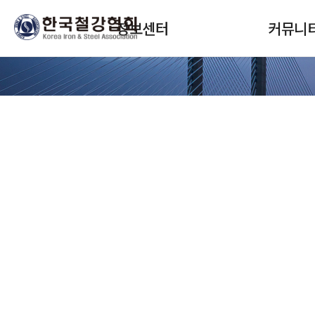
본문 바로가기
메인메뉴 바로가기
정보센터
커뮤니
정보서비스 구독
협회뉴스
안내
회원사소식
보고서(STEEL DNA)
정책안내
SteelData(통계)
교육 및 세미
월간통계월보
입찰 및 채용
철강보
자료실