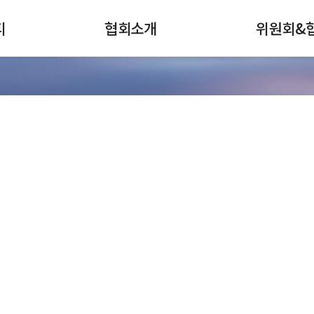
티
협회소개
위원회&
검색
전체메뉴
협회안내
강구조센터
회장인사
스테인리스스틸
연혁
철강홍보위원회
주요사업
나
강관협의회
조직
선재협의회
회원사현황
인적자원개발협
커뮤니티
찾아오시는길
재료산업
가입안내
인적자원개발위
대한민국 철강산업 발전에 한국철강협회가 함께합니다.
철강산업지도
표준개발협력기
철강슬래그위원