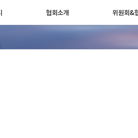
티
협회소개
위원회&
검색
전체메뉴
협회안내
강구조센터
회장인사
스테인리스스틸
연혁
철강홍보위원회
주요사업
나
강관협의회
조직
선재협의회
회원사현황
인적자원개발협
커뮤니티
찾아오시는길
재료산업
가입안내
인적자원개발위
대한민국 철강산업 발전에 한국철강협회가 함께합니다.
철강산업지도
표준개발협력기
철강슬래그위원