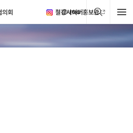
협의회
철강사이버홍보관
ENG
클럽
의체
원회
관
회