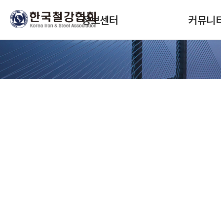
본문 바로가기
메인메뉴 바로가기
정보센터
커뮤니
정보서비스 구독
협회뉴스
안내
회원사소식
보고서(STEEL DNA)
정책안내
SteelData(통계)
교육 및 세미
월간통계월보
입찰 및 채용
철강보
자료실