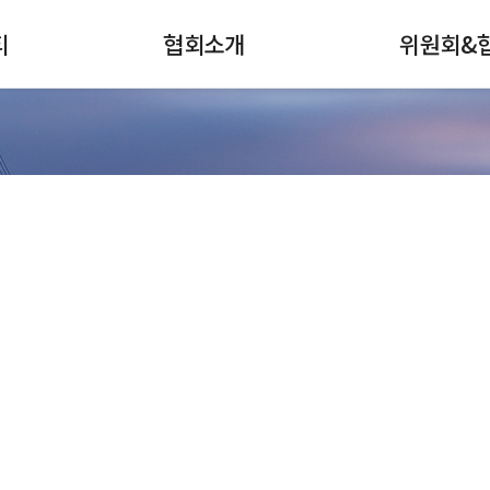
티
협회소개
위원회&
검색
전체메뉴
협회안내
강구조센터
회장인사
스테인리스스틸
연혁
철강홍보위원회
주요사업
나
강관협의회
조직
선재협의회
회원사현황
인적자원개발협
커뮤니티
찾아오시는길
재료산업
가입안내
인적자원개발위
대한민국 철강산업 발전에 한국철강협회가 함께합니다.
철강산업지도
표준개발협력기
철강슬래그위원