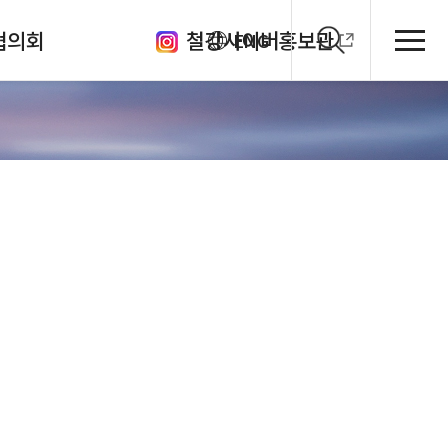
협의회
철강사이버홍보관
ENG
클럽
의체
원회
관
회