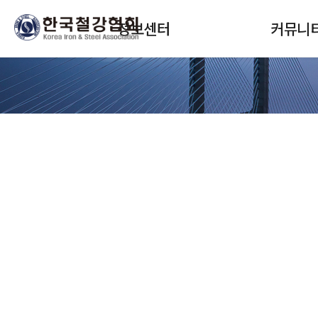
본문 바로가기
메인메뉴 바로가기
정보센터
커뮤니
정보서비스 구독
협회뉴스
안내
회원사소식
보고서(STEEL DNA)
정책안내
SteelData(통계)
교육 및 세미
월간통계월보
입찰 및 채용
철강보
자료실