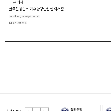
□ 문의처
한국철강협회 기후환경안전실 이서준
E-mail. seojun.lee@ekosa.or.k
Tel. 02-559-3542
관련사이트