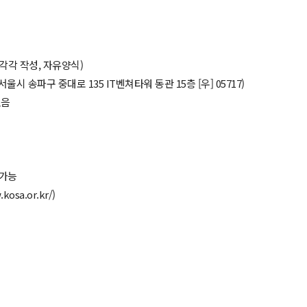
각각 작성, 자유양식)
서울시 송파구 중대로 135 IT벤쳐타워 동관 15층 [우] 05717)
있음
 가능
kosa.or.kr/)