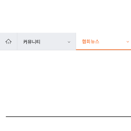
카카오톡
인쇄
협회뉴스
커뮤니티