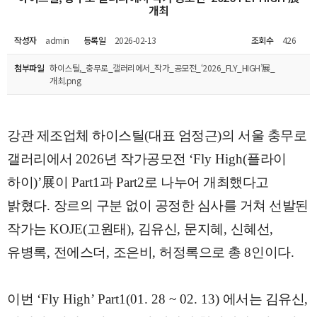
개최
작성자
admin
등록일
2026-02-13
조회수
426
첨부파일
하이스틸,_충무로_갤러리에서_작가_공모전_‘2026_FLY_HIGH’展_
개최.png
강관 제조업체 하이스틸
(
대표 엄정근
)
의 서울 충무로
갤러리에서
2026
년 작가공모전
‘Fly High(
플라이
하이
)’
展
이
Part1
과
Part2
로 나누어 개최했다고
밝혔다
.
장르의 구분 없이 공정한 심사를 거쳐 선발된
작가는
KOJE(
고원태
),
김유신
,
문지혜
,
신혜선
,
유병록
,
전에스더
,
조은비
,
허정록으로 총
8
인이다
.
이번
‘Fly High’ Part1(01. 28 ~ 02. 13)
에서는 김유신
,