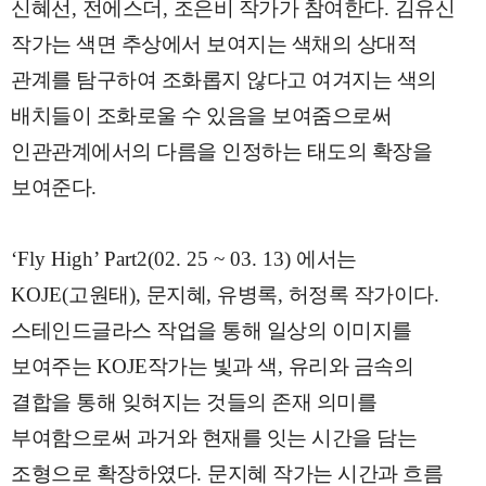
신혜선
,
전에스더
,
조은비 작가가 참여한다
.
김유신
작가는 색면 추상에서 보여지는 색채의 상대적
관계를 탐구하여 조화롭지 않다고 여겨지는 색의
배치들이 조화로울 수 있음을 보여줌으로써
인관관계에서의 다름을 인정하는 태도의 확장을
보여준다
.
‘Fly High’ Part2(02. 25 ~ 03. 13)
에서는
KOJE(
고원태
),
문지혜
,
유병록
,
허정록 작가이다
.
스테인드글라스 작업을 통해 일상의 이미지를
보여주는
KOJE
작가는 빛과 색
,
유리와 금속의
결합을 통해 잊혀지는 것들의 존재 의미를
부여함으로써 과거와 현재를 잇는 시간을 담는
조형으로 확장하였다
.
문지혜 작가는 시간과 흐름