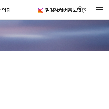
협의회
철강사이버홍보관
ENG
클럽
의체
원회
관
회