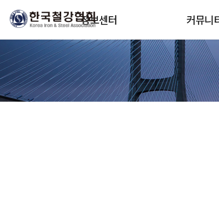
본문 바로가기
메인메뉴 바로가기
정보센터
커뮤니
정보서비스 구독
협회뉴스
안내
회원사소식
보고서(STEEL DNA)
정책안내
SteelData(통계)
교육 및 세미
월간통계월보
입찰 및 채용
철강보
자료실