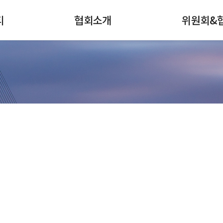
티
협회소개
위원회&
검색
전체메뉴
협회안내
강구조센터
회장인사
스테인리스스틸
연혁
철강홍보위원회
주요사업
나
강관협의회
조직
선재협의회
회원사현황
인적자원개발협
정보센터
찾아오시는길
재료산업
가입안내
인적자원개발위
대한민국 철강산업 발전에 한국철강협회가 함께합니다.
철강산업지도
표준개발협력기
철강슬래그위원